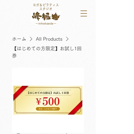
ヨガ＆ピラティス
スタジオ
－minekaede​－
ホーム
All Products
【はじめての方限定】お試し1回
券