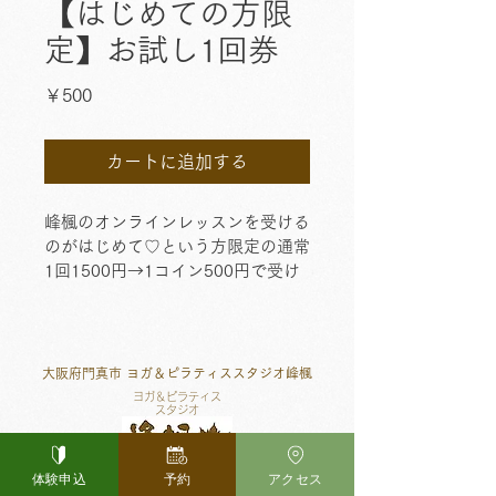
【はじめての方限
定】お試し1回券
価
￥500
格
カートに追加する
峰楓のオンラインレッスンを受ける
のがはじめて♡という方限定の通常
1回1500円→1コイン500円で受け
ていただける1回券です。 ※お一人
さま1回限り。
大阪府門真市 ヨガ＆ピラティススタジオ峰楓
ヨガ＆ピラティス
スタジオ
－minekaede－
体験申込
予約
アクセス
Access