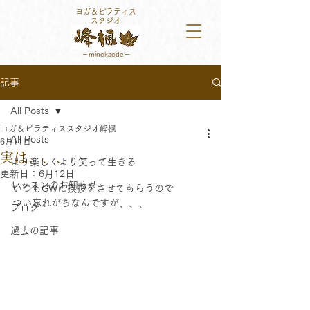
ヨガ＆ピラティス
スタジオ
－minekaede​－
記事
All Posts
ヨガ＆ピラティススタジオ峰楓
All Posts
6月11日
実は、、、
より楽しくより笑って生きる
更新日：
6月12日
レッスンのお知らせ
いつもGWに挨拶をさせてもらうので
つい忘れがちなんですが、、、
ブログ
過去の記事