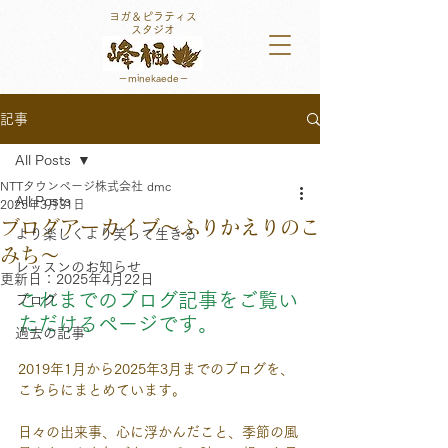
ヨガ＆ピラティス
スタジオ
－minekaede​－
記事
All Posts
NTTタウンページ株式会社 dmc
All Posts
2025年3月31日
ブログアーカイブ～ふりかえりのこ
より楽しくより笑って生きる
みち～
レッスンのお知らせ
更新日：
2025年4月22日
これまでのブログ記事をご覧い
ブログ
ただけるページです。
過去の記事
2019年1月から2025年3月までのブログを、
こちらにまとめています。
日々の出来事、心に浮かんだこと、季節の風